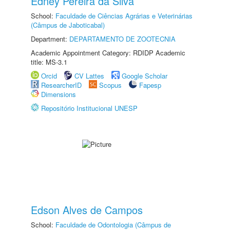
Edney Pereira da Silva
School:
Faculdade de Ciências Agrárias e Veterinárias
(Câmpus de Jaboticabal)
Department:
DEPARTAMENTO DE ZOOTECNIA
Academic Appointment Category: RDIDP Academic
title: MS-3.1
Orcid
CV Lattes
Google Scholar
ResearcherID
Scopus
Fapesp
Dimensions
Repositório Institucional UNESP
Edson Alves de Campos
School:
Faculdade de Odontologia (Câmpus de