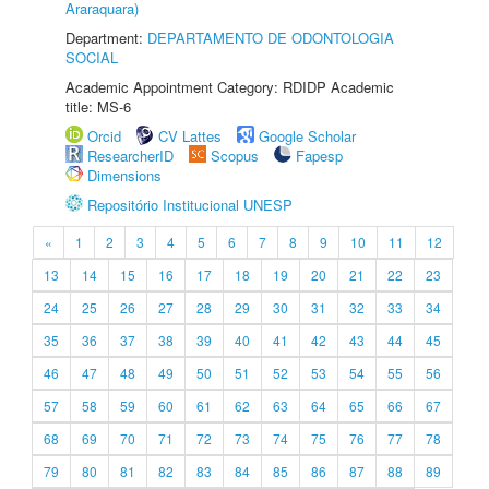
Araraquara)
Department:
DEPARTAMENTO DE ODONTOLOGIA
SOCIAL
Academic Appointment Category: RDIDP Academic
title: MS-6
Orcid
CV Lattes
Google Scholar
ResearcherID
Scopus
Fapesp
Dimensions
Repositório Institucional UNESP
«
1
2
3
4
5
6
7
8
9
10
11
12
13
14
15
16
17
18
19
20
21
22
23
24
25
26
27
28
29
30
31
32
33
34
35
36
37
38
39
40
41
42
43
44
45
46
47
48
49
50
51
52
53
54
55
56
57
58
59
60
61
62
63
64
65
66
67
68
69
70
71
72
73
74
75
76
77
78
79
80
81
82
83
84
85
86
87
88
89