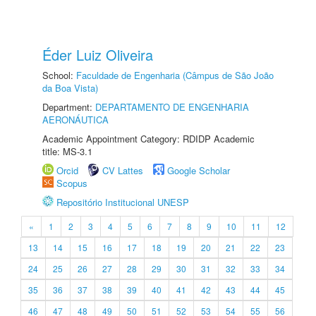
Éder Luiz Oliveira
School:
Faculdade de Engenharia (Câmpus de São João
da Boa Vista)
Department:
DEPARTAMENTO DE ENGENHARIA
AERONÁUTICA
Academic Appointment Category: RDIDP Academic
title: MS-3.1
Orcid
CV Lattes
Google Scholar
Scopus
Repositório Institucional UNESP
«
1
2
3
4
5
6
7
8
9
10
11
12
13
14
15
16
17
18
19
20
21
22
23
24
25
26
27
28
29
30
31
32
33
34
35
36
37
38
39
40
41
42
43
44
45
46
47
48
49
50
51
52
53
54
55
56