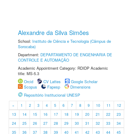
Alexandre da Silva Simões
School:
Instituto de Ciência e Tecnologia (Câmpus de
Sorocaba)
Department:
DEPARTAMENTO DE ENGENHARIA DE
CONTROLE E AUTOMAÇÃO
Academic Appointment Category: RDIDP Academic
title: MS-5.3
Orcid
CV Lattes
Google Scholar
Scopus
Fapesp
Dimensions
Repositório Institucional UNESP
«
1
2
3
4
5
6
7
8
9
10
11
12
13
14
15
16
17
18
19
20
21
22
23
24
25
26
27
28
29
30
31
32
33
34
35
36
37
38
39
40
41
42
43
44
45