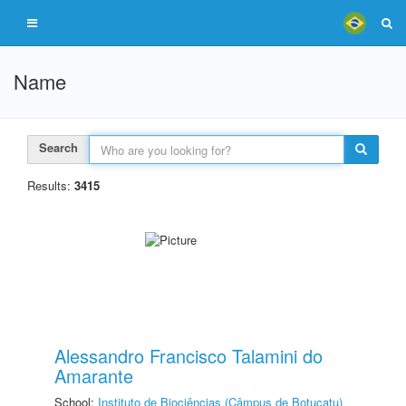
Name
Search
Results:
3415
Alessandro Francisco Talamini do
Amarante
School:
Instituto de Biociências (Câmpus de Botucatu)