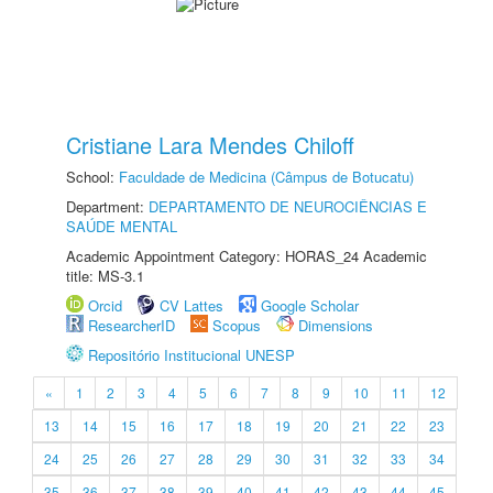
Cristiane Lara Mendes Chiloff
School:
Faculdade de Medicina (Câmpus de Botucatu)
Department:
DEPARTAMENTO DE NEUROCIÊNCIAS E
SAÚDE MENTAL
Academic Appointment Category: HORAS_24 Academic
title: MS-3.1
Orcid
CV Lattes
Google Scholar
ResearcherID
Scopus
Dimensions
Repositório Institucional UNESP
«
1
2
3
4
5
6
7
8
9
10
11
12
13
14
15
16
17
18
19
20
21
22
23
24
25
26
27
28
29
30
31
32
33
34
35
36
37
38
39
40
41
42
43
44
45