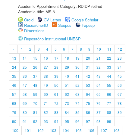
Academic Appointment Category: RDIDP retired
Academic title: MS-6
Orcid
CV Lattes
Google Scholar
ResearcherID
Scopus
Fapesp
Dimensions
Repositório Institucional UNESP
«
1
2
3
4
5
6
7
8
9
10
11
12
13
14
15
16
17
18
19
20
21
22
23
24
25
26
27
28
29
30
31
32
33
34
35
36
37
38
39
40
41
42
43
44
45
46
47
48
49
50
51
52
53
54
55
56
57
58
59
60
61
62
63
64
65
66
67
68
69
70
71
72
73
74
75
76
77
78
79
80
81
82
83
84
85
86
87
88
89
90
91
92
93
94
95
96
97
98
99
100
101
102
103
104
105
106
107
108