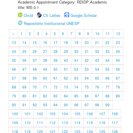
Academic Appointment Category: RDIDP Academic
title: MS-3.1
Orcid
CV Lattes
Google Scholar
Repositório Institucional UNESP
«
1
2
3
4
5
6
7
8
9
10
11
12
13
14
15
16
17
18
19
20
21
22
23
24
25
26
27
28
29
30
31
32
33
34
35
36
37
38
39
40
41
42
43
44
45
46
47
48
49
50
51
52
53
54
55
56
57
58
59
60
61
62
63
64
65
66
67
68
69
70
71
72
73
74
75
76
77
78
79
80
81
82
83
84
85
86
87
88
89
90
91
92
93
94
95
96
97
98
99
100
101
102
103
104
105
106
107
108
109
110
111
112
113
114
115
116
117
118
119
120
121
122
123
124
125
126