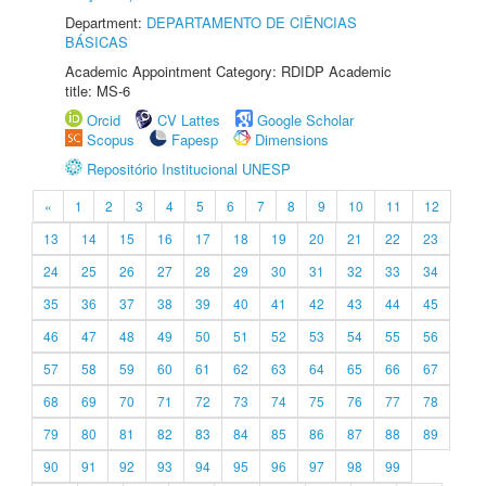
Department:
DEPARTAMENTO DE CIÊNCIAS
BÁSICAS
Academic Appointment Category: RDIDP Academic
title: MS-6
Orcid
CV Lattes
Google Scholar
Scopus
Fapesp
Dimensions
Repositório Institucional UNESP
«
1
2
3
4
5
6
7
8
9
10
11
12
13
14
15
16
17
18
19
20
21
22
23
24
25
26
27
28
29
30
31
32
33
34
35
36
37
38
39
40
41
42
43
44
45
46
47
48
49
50
51
52
53
54
55
56
57
58
59
60
61
62
63
64
65
66
67
68
69
70
71
72
73
74
75
76
77
78
79
80
81
82
83
84
85
86
87
88
89
90
91
92
93
94
95
96
97
98
99