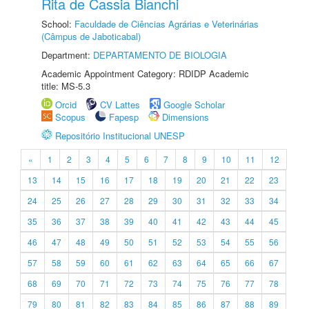
Rita de Cassia Bianchi
School:
Faculdade de Ciências Agrárias e Veterinárias
(Câmpus de Jaboticabal)
Department:
DEPARTAMENTO DE BIOLOGIA
Academic Appointment Category: RDIDP Academic
title: MS-5.3
Orcid
CV Lattes
Google Scholar
Scopus
Fapesp
Dimensions
Repositório Institucional UNESP
«
1
2
3
4
5
6
7
8
9
10
11
12
13
14
15
16
17
18
19
20
21
22
23
24
25
26
27
28
29
30
31
32
33
34
35
36
37
38
39
40
41
42
43
44
45
46
47
48
49
50
51
52
53
54
55
56
57
58
59
60
61
62
63
64
65
66
67
68
69
70
71
72
73
74
75
76
77
78
79
80
81
82
83
84
85
86
87
88
89