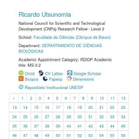
Ricardo Utsunomia
National Council for Scientific and Technological
Development (CNPq) Research Fellow - Level 2
School:
Faculdade de Ciências (Câmpus de Bauru)
Department:
DEPARTAMENTO DE CIÊNCIAS
BIOLÓGICAS
Academic Appointment Category: RDIDP Academic
title: MS-3.2
Orcid
CV Lattes
Google Scholar
Scopus
Fapesp
Dimensions
Repositório Institucional UNESP
«
1
2
3
4
5
6
7
8
9
10
11
12
13
14
15
16
17
18
19
20
21
22
23
24
25
26
27
28
29
30
31
32
33
34
35
36
37
38
39
40
41
42
43
44
45
46
47
48
49
50
51
52
53
54
55
56