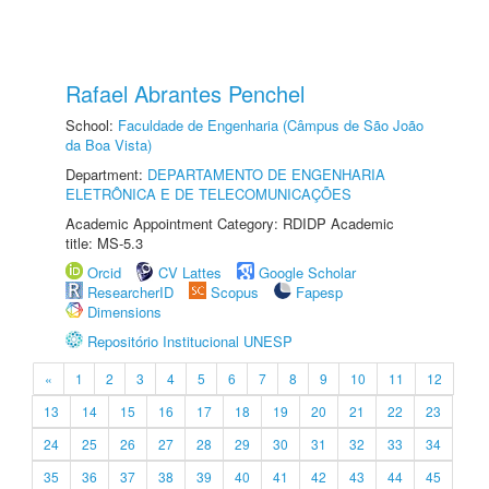
Rafael Abrantes Penchel
School:
Faculdade de Engenharia (Câmpus de São João
da Boa Vista)
Department:
DEPARTAMENTO DE ENGENHARIA
ELETRÔNICA E DE TELECOMUNICAÇÕES
Academic Appointment Category: RDIDP Academic
title: MS-5.3
Orcid
CV Lattes
Google Scholar
ResearcherID
Scopus
Fapesp
Dimensions
Repositório Institucional UNESP
«
1
2
3
4
5
6
7
8
9
10
11
12
13
14
15
16
17
18
19
20
21
22
23
24
25
26
27
28
29
30
31
32
33
34
35
36
37
38
39
40
41
42
43
44
45