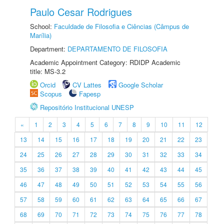
Paulo Cesar Rodrigues
School:
Faculdade de Filosofia e Ciências (Câmpus de
Marília)
Department:
DEPARTAMENTO DE FILOSOFIA
Academic Appointment Category: RDIDP Academic
title: MS-3.2
Orcid
CV Lattes
Google Scholar
Scopus
Fapesp
Repositório Institucional UNESP
«
1
2
3
4
5
6
7
8
9
10
11
12
13
14
15
16
17
18
19
20
21
22
23
24
25
26
27
28
29
30
31
32
33
34
35
36
37
38
39
40
41
42
43
44
45
46
47
48
49
50
51
52
53
54
55
56
57
58
59
60
61
62
63
64
65
66
67
68
69
70
71
72
73
74
75
76
77
78