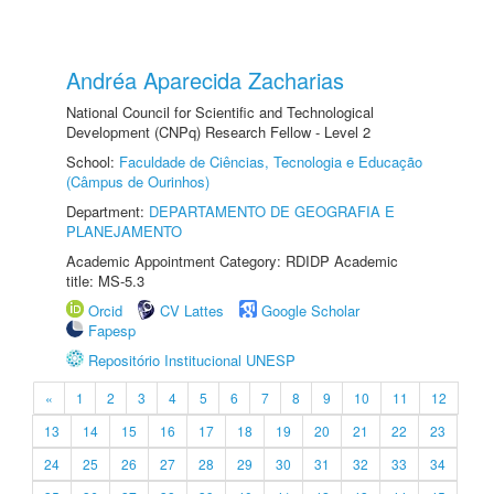
Andréa Aparecida Zacharias
National Council for Scientific and Technological
Development (CNPq) Research Fellow - Level 2
School:
Faculdade de Ciências, Tecnologia e Educação
(Câmpus de Ourinhos)
Department:
DEPARTAMENTO DE GEOGRAFIA E
PLANEJAMENTO
Academic Appointment Category: RDIDP Academic
title: MS-5.3
Orcid
CV Lattes
Google Scholar
Fapesp
Repositório Institucional UNESP
«
1
2
3
4
5
6
7
8
9
10
11
12
13
14
15
16
17
18
19
20
21
22
23
24
25
26
27
28
29
30
31
32
33
34