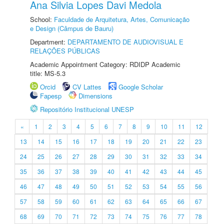
Ana Silvia Lopes Davi Medola
School:
Faculdade de Arquitetura, Artes, Comunicação
e Design (Câmpus de Bauru)
Department:
DEPARTAMENTO DE AUDIOVISUAL E
RELAÇÕES PÚBLICAS
Academic Appointment Category: RDIDP Academic
title: MS-5.3
Orcid
CV Lattes
Google Scholar
Fapesp
Dimensions
Repositório Institucional UNESP
«
1
2
3
4
5
6
7
8
9
10
11
12
13
14
15
16
17
18
19
20
21
22
23
24
25
26
27
28
29
30
31
32
33
34
35
36
37
38
39
40
41
42
43
44
45
46
47
48
49
50
51
52
53
54
55
56
57
58
59
60
61
62
63
64
65
66
67
68
69
70
71
72
73
74
75
76
77
78