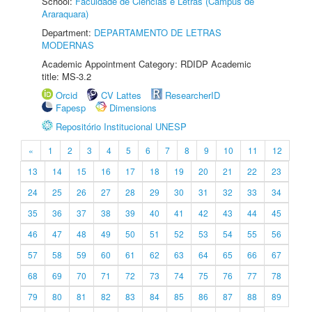
School:
Faculdade de Ciências e Letras (Câmpus de
Araraquara)
Department:
DEPARTAMENTO DE LETRAS
MODERNAS
Academic Appointment Category: RDIDP Academic
title: MS-3.2
Orcid
CV Lattes
ResearcherID
Fapesp
Dimensions
Repositório Institucional UNESP
«
1
2
3
4
5
6
7
8
9
10
11
12
13
14
15
16
17
18
19
20
21
22
23
24
25
26
27
28
29
30
31
32
33
34
35
36
37
38
39
40
41
42
43
44
45
46
47
48
49
50
51
52
53
54
55
56
57
58
59
60
61
62
63
64
65
66
67
68
69
70
71
72
73
74
75
76
77
78
79
80
81
82
83
84
85
86
87
88
89