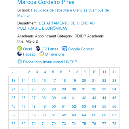
Marcos Cordeiro Pires
School:
Faculdade de Filosofia e Ciências (Câmpus de
Marília)
Department:
DEPARTAMENTO DE CIÊNCIAS
POLÍTICAS E ECONÔMICAS
Academic Appointment Category: RDIDP Academic
title: MS-5.2
Orcid
CV Lattes
Google Scholar
Fapesp
Dimensions
Repositório Institucional UNESP
«
1
2
3
4
5
6
7
8
9
10
11
12
13
14
15
16
17
18
19
20
21
22
23
24
25
26
27
28
29
30
31
32
33
34
35
36
37
38
39
40
41
42
43
44
45
46
47
48
49
50
51
52
53
54
55
56
57
58
59
60
61
62
63
64
65
66
67
68
69
70
71
72
73
74
75
76
77
78