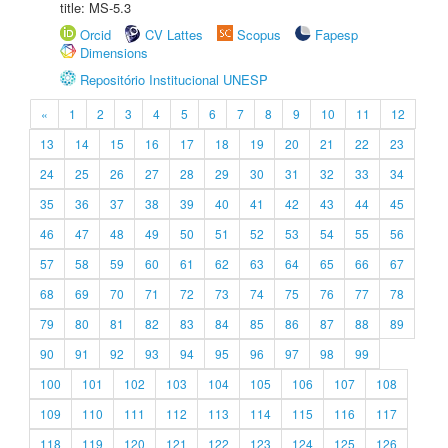
title: MS-5.3
Orcid
CV Lattes
Scopus
Fapesp
Dimensions
Repositório Institucional UNESP
«
1
2
3
4
5
6
7
8
9
10
11
12
13
14
15
16
17
18
19
20
21
22
23
24
25
26
27
28
29
30
31
32
33
34
35
36
37
38
39
40
41
42
43
44
45
46
47
48
49
50
51
52
53
54
55
56
57
58
59
60
61
62
63
64
65
66
67
68
69
70
71
72
73
74
75
76
77
78
79
80
81
82
83
84
85
86
87
88
89
90
91
92
93
94
95
96
97
98
99
100
101
102
103
104
105
106
107
108
109
110
111
112
113
114
115
116
117
118
119
120
121
122
123
124
125
126