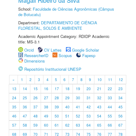
Magali Ribeiro da Silva
School:
Faculdade de Ciências Agronômicas (Câmpus
de Botucatu)
Department:
DEPARTAMENTO DE CIÊNCIA
FLORESTAL, SOLOS E AMBIENTE
Academic Appointment Category: RDIDP Academic
title: MS-3.1
Orcid
CV Lattes
Google Scholar
ResearcherID
Scopus
Fapesp
Dimensions
Repositório Institucional UNESP
«
1
2
3
4
5
6
7
8
9
10
11
12
13
14
15
16
17
18
19
20
21
22
23
24
25
26
27
28
29
30
31
32
33
34
35
36
37
38
39
40
41
42
43
44
45
46
47
48
49
50
51
52
53
54
55
56
57
58
59
60
61
62
63
64
65
66
67
68
69
70
71
72
73
74
75
76
77
78