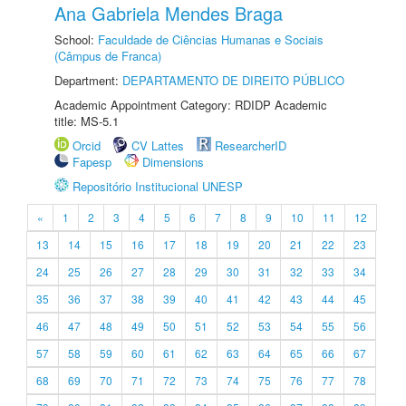
Ana Gabriela Mendes Braga
School:
Faculdade de Ciências Humanas e Sociais
(Câmpus de Franca)
Department:
DEPARTAMENTO DE DIREITO PÚBLICO
Academic Appointment Category: RDIDP Academic
title: MS-5.1
Orcid
CV Lattes
ResearcherID
Fapesp
Dimensions
Repositório Institucional UNESP
«
1
2
3
4
5
6
7
8
9
10
11
12
13
14
15
16
17
18
19
20
21
22
23
24
25
26
27
28
29
30
31
32
33
34
35
36
37
38
39
40
41
42
43
44
45
46
47
48
49
50
51
52
53
54
55
56
57
58
59
60
61
62
63
64
65
66
67
68
69
70
71
72
73
74
75
76
77
78