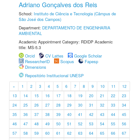
Adriano Gonçalves dos Reis
School:
Instituto de Ciência e Tecnologia (Câmpus de
São José dos Campos)
Department:
DEPARTAMENTO DE ENGENHARIA
AMBIENTAL
Academic Appointment Category: RDIDP Academic
title: MS-5.3
Orcid
CV Lattes
Google Scholar
ResearcherID
Scopus
Fapesp
Dimensions
Repositório Institucional UNESP
«
1
2
3
4
5
6
7
8
9
10
11
12
13
14
15
16
17
18
19
20
21
22
23
24
25
26
27
28
29
30
31
32
33
34
35
36
37
38
39
40
41
42
43
44
45
46
47
48
49
50
51
52
53
54
55
56
57
58
59
60
61
62
63
64
65
66
67