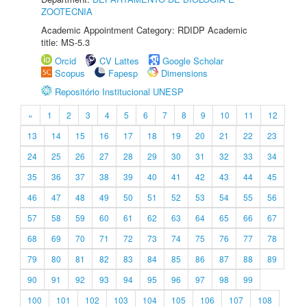
ZOOTECNIA
Academic Appointment Category: RDIDP Academic
title: MS-5.3
Orcid
CV Lattes
Google Scholar
Scopus
Fapesp
Dimensions
Repositório Institucional UNESP
«
1
2
3
4
5
6
7
8
9
10
11
12
13
14
15
16
17
18
19
20
21
22
23
24
25
26
27
28
29
30
31
32
33
34
35
36
37
38
39
40
41
42
43
44
45
46
47
48
49
50
51
52
53
54
55
56
57
58
59
60
61
62
63
64
65
66
67
68
69
70
71
72
73
74
75
76
77
78
79
80
81
82
83
84
85
86
87
88
89
90
91
92
93
94
95
96
97
98
99
100
101
102
103
104
105
106
107
108