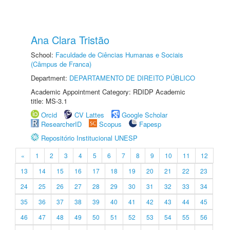
Ana Clara Tristão
School:
Faculdade de Ciências Humanas e Sociais
(Câmpus de Franca)
Department:
DEPARTAMENTO DE DIREITO PÚBLICO
Academic Appointment Category: RDIDP Academic
title: MS-3.1
Orcid
CV Lattes
Google Scholar
ResearcherID
Scopus
Fapesp
Repositório Institucional UNESP
«
1
2
3
4
5
6
7
8
9
10
11
12
13
14
15
16
17
18
19
20
21
22
23
24
25
26
27
28
29
30
31
32
33
34
35
36
37
38
39
40
41
42
43
44
45
46
47
48
49
50
51
52
53
54
55
56