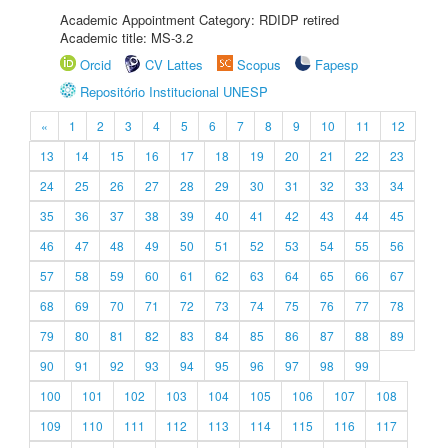
Academic Appointment Category: RDIDP retired
Academic title: MS-3.2
Orcid
CV Lattes
Scopus
Fapesp
Repositório Institucional UNESP
«
1
2
3
4
5
6
7
8
9
10
11
12
13
14
15
16
17
18
19
20
21
22
23
24
25
26
27
28
29
30
31
32
33
34
35
36
37
38
39
40
41
42
43
44
45
46
47
48
49
50
51
52
53
54
55
56
57
58
59
60
61
62
63
64
65
66
67
68
69
70
71
72
73
74
75
76
77
78
79
80
81
82
83
84
85
86
87
88
89
90
91
92
93
94
95
96
97
98
99
100
101
102
103
104
105
106
107
108
109
110
111
112
113
114
115
116
117