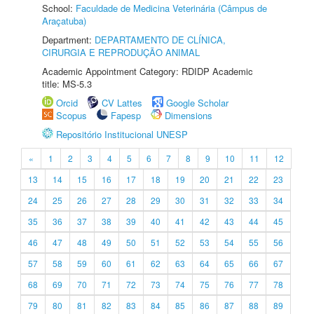
School:
Faculdade de Medicina Veterinária (Câmpus de
Araçatuba)
Department:
DEPARTAMENTO DE CLÍNICA,
CIRURGIA E REPRODUÇÃO ANIMAL
Academic Appointment Category: RDIDP Academic
title: MS-5.3
Orcid
CV Lattes
Google Scholar
Scopus
Fapesp
Dimensions
Repositório Institucional UNESP
«
1
2
3
4
5
6
7
8
9
10
11
12
13
14
15
16
17
18
19
20
21
22
23
24
25
26
27
28
29
30
31
32
33
34
35
36
37
38
39
40
41
42
43
44
45
46
47
48
49
50
51
52
53
54
55
56
57
58
59
60
61
62
63
64
65
66
67
68
69
70
71
72
73
74
75
76
77
78
79
80
81
82
83
84
85
86
87
88
89