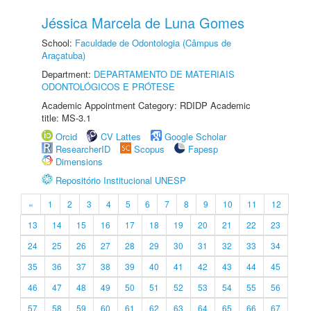
Jéssica Marcela de Luna Gomes
School:
Faculdade de Odontologia (Câmpus de
Araçatuba)
Department:
DEPARTAMENTO DE MATERIAIS
ODONTOLÓGICOS E PRÓTESE
Academic Appointment Category: RDIDP Academic
title: MS-3.1
Orcid
CV Lattes
Google Scholar
ResearcherID
Scopus
Fapesp
Dimensions
Repositório Institucional UNESP
«
1
2
3
4
5
6
7
8
9
10
11
12
13
14
15
16
17
18
19
20
21
22
23
24
25
26
27
28
29
30
31
32
33
34
35
36
37
38
39
40
41
42
43
44
45
46
47
48
49
50
51
52
53
54
55
56
57
58
59
60
61
62
63
64
65
66
67