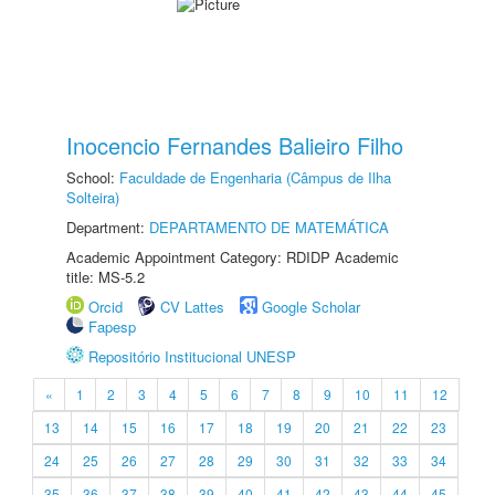
Inocencio Fernandes Balieiro Filho
School:
Faculdade de Engenharia (Câmpus de Ilha
Solteira)
Department:
DEPARTAMENTO DE MATEMÁTICA
Academic Appointment Category: RDIDP Academic
title: MS-5.2
Orcid
CV Lattes
Google Scholar
Fapesp
Repositório Institucional UNESP
«
1
2
3
4
5
6
7
8
9
10
11
12
13
14
15
16
17
18
19
20
21
22
23
24
25
26
27
28
29
30
31
32
33
34
35
36
37
38
39
40
41
42
43
44
45