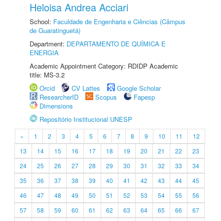
Heloisa Andrea Acciari
School:
Faculdade de Engenharia e Ciências (Câmpus
de Guaratinguetá)
Department:
DEPARTAMENTO DE QUÍMICA E
ENERGIA
Academic Appointment Category: RDIDP Academic
title: MS-3.2
Orcid
CV Lattes
Google Scholar
ResearcherID
Scopus
Fapesp
Dimensions
Repositório Institucional UNESP
«
1
2
3
4
5
6
7
8
9
10
11
12
13
14
15
16
17
18
19
20
21
22
23
24
25
26
27
28
29
30
31
32
33
34
35
36
37
38
39
40
41
42
43
44
45
46
47
48
49
50
51
52
53
54
55
56
57
58
59
60
61
62
63
64
65
66
67