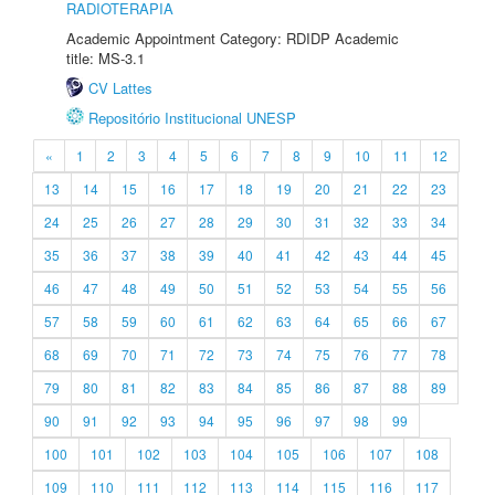
RADIOTERAPIA
Academic Appointment Category: RDIDP Academic
title: MS-3.1
CV Lattes
Repositório Institucional UNESP
«
1
2
3
4
5
6
7
8
9
10
11
12
13
14
15
16
17
18
19
20
21
22
23
24
25
26
27
28
29
30
31
32
33
34
35
36
37
38
39
40
41
42
43
44
45
46
47
48
49
50
51
52
53
54
55
56
57
58
59
60
61
62
63
64
65
66
67
68
69
70
71
72
73
74
75
76
77
78
79
80
81
82
83
84
85
86
87
88
89
90
91
92
93
94
95
96
97
98
99
100
101
102
103
104
105
106
107
108
109
110
111
112
113
114
115
116
117