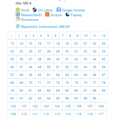
title: MS-6
Orcid
CV Lattes
Google Scholar
ResearcherID
Scopus
Fapesp
Dimensions
Repositório Institucional UNESP
«
1
2
3
4
5
6
7
8
9
10
11
12
13
14
15
16
17
18
19
20
21
22
23
24
25
26
27
28
29
30
31
32
33
34
35
36
37
38
39
40
41
42
43
44
45
46
47
48
49
50
51
52
53
54
55
56
57
58
59
60
61
62
63
64
65
66
67
68
69
70
71
72
73
74
75
76
77
78
79
80
81
82
83
84
85
86
87
88
89
90
91
92
93
94
95
96
97
98
99
100
101
102
103
104
105
106
107
108
109
110
111
112
113
114
115
116
117