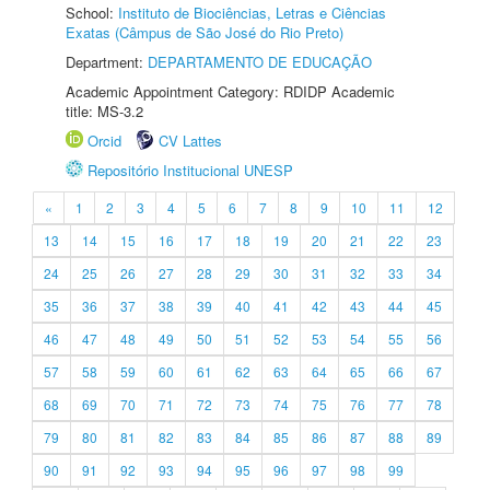
School:
Instituto de Biociências, Letras e Ciências
Exatas (Câmpus de São José do Rio Preto)
Department:
DEPARTAMENTO DE EDUCAÇÃO
Academic Appointment Category: RDIDP Academic
title: MS-3.2
Orcid
CV Lattes
Repositório Institucional UNESP
«
1
2
3
4
5
6
7
8
9
10
11
12
13
14
15
16
17
18
19
20
21
22
23
24
25
26
27
28
29
30
31
32
33
34
35
36
37
38
39
40
41
42
43
44
45
46
47
48
49
50
51
52
53
54
55
56
57
58
59
60
61
62
63
64
65
66
67
68
69
70
71
72
73
74
75
76
77
78
79
80
81
82
83
84
85
86
87
88
89
90
91
92
93
94
95
96
97
98
99