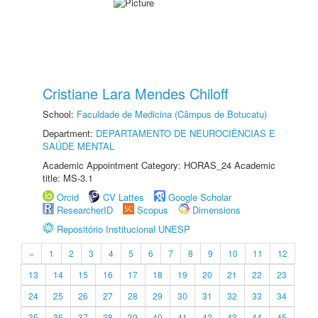
Cristiane Lara Mendes Chiloff
School:
Faculdade de Medicina (Câmpus de Botucatu)
Department:
DEPARTAMENTO DE NEUROCIÊNCIAS E
SAÚDE MENTAL
Academic Appointment Category: HORAS_24 Academic
title: MS-3.1
Orcid
CV Lattes
Google Scholar
ResearcherID
Scopus
Dimensions
Repositório Institucional UNESP
«
1
2
3
4
5
6
7
8
9
10
11
12
13
14
15
16
17
18
19
20
21
22
23
24
25
26
27
28
29
30
31
32
33
34
35
36
37
38
39
40
41
42
43
44
45