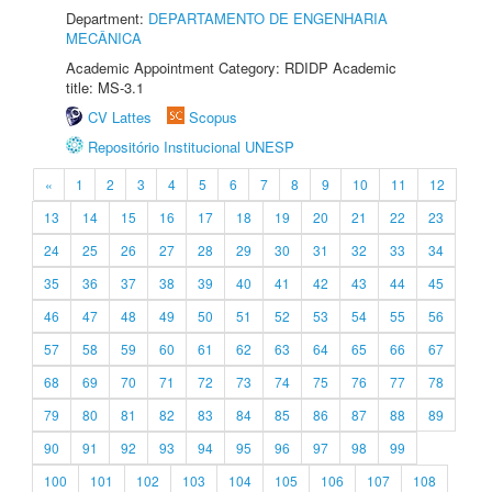
Department:
DEPARTAMENTO DE ENGENHARIA
MECÂNICA
Academic Appointment Category: RDIDP Academic
title: MS-3.1
CV Lattes
Scopus
Repositório Institucional UNESP
«
1
2
3
4
5
6
7
8
9
10
11
12
13
14
15
16
17
18
19
20
21
22
23
24
25
26
27
28
29
30
31
32
33
34
35
36
37
38
39
40
41
42
43
44
45
46
47
48
49
50
51
52
53
54
55
56
57
58
59
60
61
62
63
64
65
66
67
68
69
70
71
72
73
74
75
76
77
78
79
80
81
82
83
84
85
86
87
88
89
90
91
92
93
94
95
96
97
98
99
100
101
102
103
104
105
106
107
108