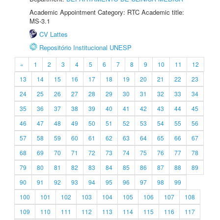
Academic Appointment Category: RTC Academic title:
MS-3.1
CV Lattes
Repositório Institucional UNESP
«
1
2
3
4
5
6
7
8
9
10
11
12
13
14
15
16
17
18
19
20
21
22
23
24
25
26
27
28
29
30
31
32
33
34
35
36
37
38
39
40
41
42
43
44
45
46
47
48
49
50
51
52
53
54
55
56
57
58
59
60
61
62
63
64
65
66
67
68
69
70
71
72
73
74
75
76
77
78
79
80
81
82
83
84
85
86
87
88
89
90
91
92
93
94
95
96
97
98
99
100
101
102
103
104
105
106
107
108
109
110
111
112
113
114
115
116
117