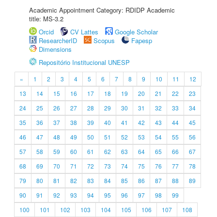
Academic Appointment Category: RDIDP Academic
title: MS-3.2
Orcid
CV Lattes
Google Scholar
ResearcherID
Scopus
Fapesp
Dimensions
Repositório Institucional UNESP
«
1
2
3
4
5
6
7
8
9
10
11
12
13
14
15
16
17
18
19
20
21
22
23
24
25
26
27
28
29
30
31
32
33
34
35
36
37
38
39
40
41
42
43
44
45
46
47
48
49
50
51
52
53
54
55
56
57
58
59
60
61
62
63
64
65
66
67
68
69
70
71
72
73
74
75
76
77
78
79
80
81
82
83
84
85
86
87
88
89
90
91
92
93
94
95
96
97
98
99
100
101
102
103
104
105
106
107
108