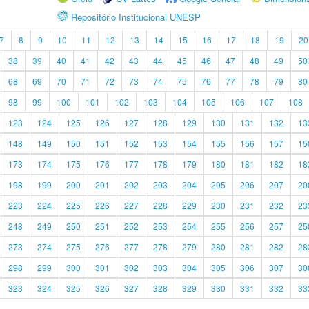
Repositório Institucional UNESP
7
8
9
10
11
12
13
14
15
16
17
18
19
20
38
39
40
41
42
43
44
45
46
47
48
49
50
68
69
70
71
72
73
74
75
76
77
78
79
80
98
99
100
101
102
103
104
105
106
107
108
123
124
125
126
127
128
129
130
131
132
13
148
149
150
151
152
153
154
155
156
157
15
173
174
175
176
177
178
179
180
181
182
18
198
199
200
201
202
203
204
205
206
207
20
223
224
225
226
227
228
229
230
231
232
23
248
249
250
251
252
253
254
255
256
257
25
273
274
275
276
277
278
279
280
281
282
28
298
299
300
301
302
303
304
305
306
307
30
323
324
325
326
327
328
329
330
331
332
33