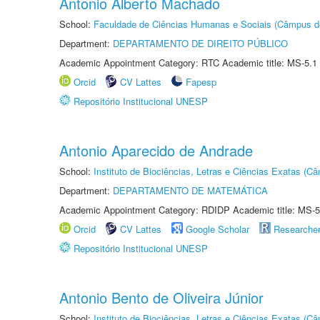
Antonio Alberto Machado
School:
Faculdade de Ciências Humanas e Sociais (Câmpus d
Department:
DEPARTAMENTO DE DIREITO PÚBLICO
Academic Appointment Category: RTC Academic title: MS-5.1
Orcid
CV Lattes
Fapesp
Repositório Institucional UNESP
Antonio Aparecido de Andrade
School:
Instituto de Biociências, Letras e Ciências Exatas (
Department:
DEPARTAMENTO DE MATEMÁTICA
Academic Appointment Category: RDIDP Academic title: MS-5
Orcid
CV Lattes
Google Scholar
Researche
Repositório Institucional UNESP
Antonio Bento de Oliveira Júnior
School:
Instituto de Biociências, Letras e Ciências Exatas (