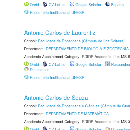
Orcid
CV Lattes
Google Scholar
Fapesp
Repositório Institucional UNESP
Antonio Carlos de Laurentiz
School:
Faculdade de Engenharia (Câmpus de Ilha Solteira)
Department:
DEPARTAMENTO DE BIOLOGIA E ZOOTECNIA
Academic Appointment Category: RDIDP Academic title: MS-5
Orcid
CV Lattes
Google Scholar
Researche
Dimensions
Repositório Institucional UNESP
Antonio Carlos de Souza
School:
Faculdade de Engenharia e Ciências (Câmpus de Guar
Department:
DEPARTAMENTO DE MATEMÁTICA
Academic Appointment Category: RDIDP Academic title: MS-3
Orcid
CV Lattes
Google Scholar
Dimension