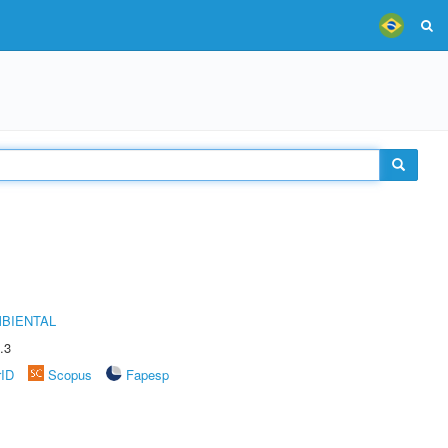
MBIENTAL
.3
rID
Scopus
Fapesp