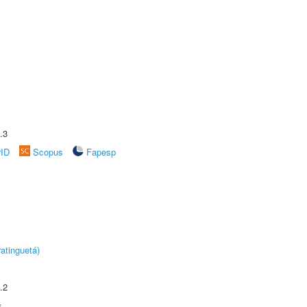
.3
rID
Scopus
Fapesp
atinguetá)
.2
s