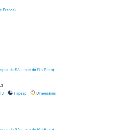
e Franca)
Câmpus de São José do Rio Preto)
.3
rID
Fapesp
Dimensions
Câmpus de São José do Rio Preto)