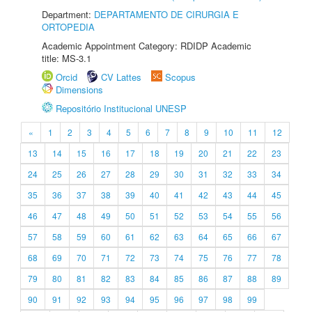
Department:
DEPARTAMENTO DE CIRURGIA E
ORTOPEDIA
Academic Appointment Category: RDIDP Academic
title: MS-3.1
Orcid
CV Lattes
Scopus
Dimensions
Repositório Institucional UNESP
«
1
2
3
4
5
6
7
8
9
10
11
12
13
14
15
16
17
18
19
20
21
22
23
24
25
26
27
28
29
30
31
32
33
34
35
36
37
38
39
40
41
42
43
44
45
46
47
48
49
50
51
52
53
54
55
56
57
58
59
60
61
62
63
64
65
66
67
68
69
70
71
72
73
74
75
76
77
78
79
80
81
82
83
84
85
86
87
88
89
90
91
92
93
94
95
96
97
98
99