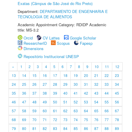
Exatas (Câmpus de São José do Rio Preto)
Department:
DEPARTAMENTO DE ENGENHARIA E
TECNOLOGIA DE ALIMENTOS
Academic Appointment Category: RDIDP Academic
title: MS-3.2
Orcid
CV Lattes
Google Scholar
ResearcherID
Scopus
Fapesp
Dimensions
Repositório Institucional UNESP
«
1
2
3
4
5
6
7
8
9
10
11
12
13
14
15
16
17
18
19
20
21
22
23
24
25
26
27
28
29
30
31
32
33
34
35
36
37
38
39
40
41
42
43
44
45
46
47
48
49
50
51
52
53
54
55
56
57
58
59
60
61
62
63
64
65
66
67
68
69
70
71
72
73
74
75
76
77
78
79
80
81
82
83
84
85
86
87
88
89