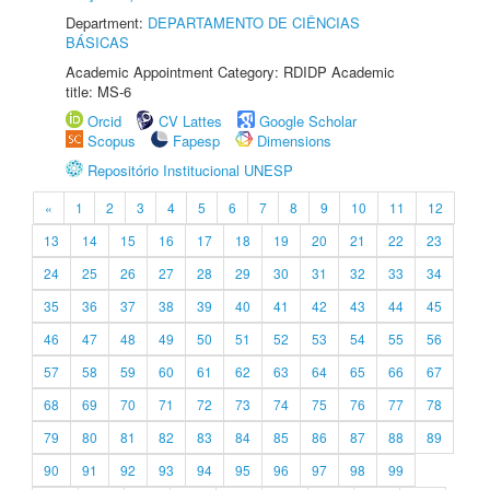
Department:
DEPARTAMENTO DE CIÊNCIAS
BÁSICAS
Academic Appointment Category: RDIDP Academic
title: MS-6
Orcid
CV Lattes
Google Scholar
Scopus
Fapesp
Dimensions
Repositório Institucional UNESP
«
1
2
3
4
5
6
7
8
9
10
11
12
13
14
15
16
17
18
19
20
21
22
23
24
25
26
27
28
29
30
31
32
33
34
35
36
37
38
39
40
41
42
43
44
45
46
47
48
49
50
51
52
53
54
55
56
57
58
59
60
61
62
63
64
65
66
67
68
69
70
71
72
73
74
75
76
77
78
79
80
81
82
83
84
85
86
87
88
89
90
91
92
93
94
95
96
97
98
99