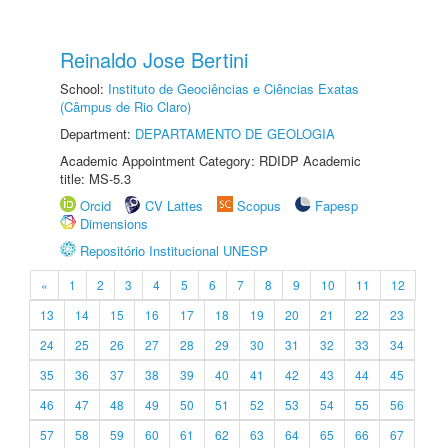
Reinaldo Jose Bertini
School:
Instituto de Geociências e Ciências Exatas
(Câmpus de Rio Claro)
Department:
DEPARTAMENTO DE GEOLOGIA
Academic Appointment Category: RDIDP Academic
title: MS-5.3
Orcid
CV Lattes
Scopus
Fapesp
Dimensions
Repositório Institucional UNESP
«
1
2
3
4
5
6
7
8
9
10
11
12
13
14
15
16
17
18
19
20
21
22
23
24
25
26
27
28
29
30
31
32
33
34
35
36
37
38
39
40
41
42
43
44
45
46
47
48
49
50
51
52
53
54
55
56
57
58
59
60
61
62
63
64
65
66
67