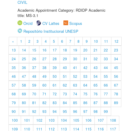
CIVIL
Academic Appointment Category: RDIDP Academic
title: MS-3.1
Orcid
CV Lattes
Scopus
Repositório Institucional UNESP
«
1
2
3
4
5
6
7
8
9
10
11
12
13
14
15
16
17
18
19
20
21
22
23
24
25
26
27
28
29
30
31
32
33
34
35
36
37
38
39
40
41
42
43
44
45
46
47
48
49
50
51
52
53
54
55
56
57
58
59
60
61
62
63
64
65
66
67
68
69
70
71
72
73
74
75
76
77
78
79
80
81
82
83
84
85
86
87
88
89
90
91
92
93
94
95
96
97
98
99
100
101
102
103
104
105
106
107
108
109
110
111
112
113
114
115
116
117