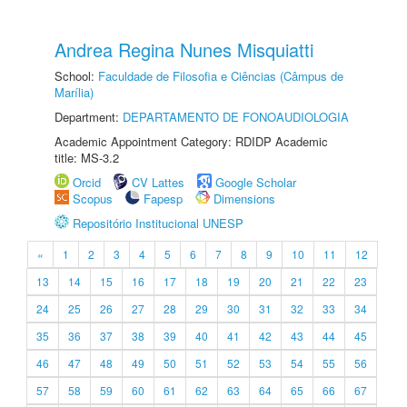
Andrea Regina Nunes Misquiatti
School:
Faculdade de Filosofia e Ciências (Câmpus de
Marília)
Department:
DEPARTAMENTO DE FONOAUDIOLOGIA
Academic Appointment Category: RDIDP Academic
title: MS-3.2
Orcid
CV Lattes
Google Scholar
Scopus
Fapesp
Dimensions
Repositório Institucional UNESP
«
1
2
3
4
5
6
7
8
9
10
11
12
13
14
15
16
17
18
19
20
21
22
23
24
25
26
27
28
29
30
31
32
33
34
35
36
37
38
39
40
41
42
43
44
45
46
47
48
49
50
51
52
53
54
55
56
57
58
59
60
61
62
63
64
65
66
67