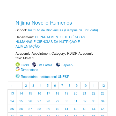
Níjima Novello Rumenos
School:
Instituto de Biociências (Câmpus de Botucatu)
Department:
DEPARTAMENTO DE CIÊNCIAS
HUMANAS E CIÊNCIAS DA NUTRIÇÃO E
ALIMENTAÇÃO
Academic Appointment Category: RDIDP Academic
title: MS-3.1
Orcid
CV Lattes
Fapesp
Dimensions
Repositório Institucional UNESP
«
1
2
3
4
5
6
7
8
9
10
11
12
13
14
15
16
17
18
19
20
21
22
23
24
25
26
27
28
29
30
31
32
33
34
35
36
37
38
39
40
41
42
43
44
45