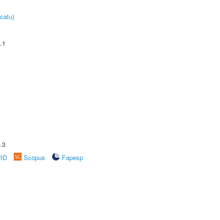
catu)
.1
.3
rID
Scopus
Fapesp