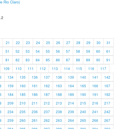
e Rio Claro)
.2
21
22
23
24
25
26
27
28
29
30
31
51
52
53
54
55
56
57
58
59
60
61
81
82
83
84
85
86
87
88
89
90
91
109
110
111
112
113
114
115
116
117
3
134
135
136
137
138
139
140
141
142
8
159
160
161
162
163
164
165
166
167
3
184
185
186
187
188
189
190
191
192
8
209
210
211
212
213
214
215
216
217
3
234
235
236
237
238
239
240
241
242
8
259
260
261
262
263
264
265
266
267
3
284
285
286
287
288
289
290
291
292