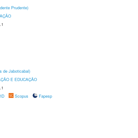
dente Prudente)
TAÇÃO
.1
s de Jaboticabal)
AÇÃO E EDUCAÇÃO
.1
rID
Scopus
Fapesp