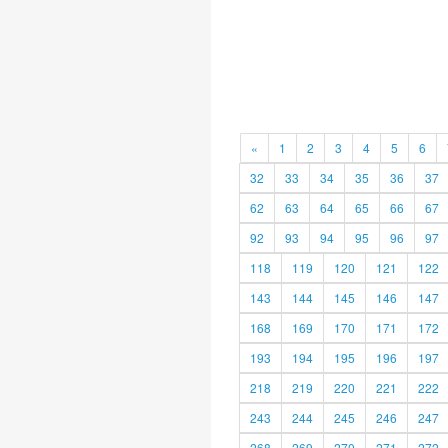
«
1
2
3
4
5
6
32
33
34
35
36
37
62
63
64
65
66
67
92
93
94
95
96
97
118
119
120
121
122
143
144
145
146
147
168
169
170
171
172
193
194
195
196
197
218
219
220
221
222
243
244
245
246
247
268
269
270
271
272