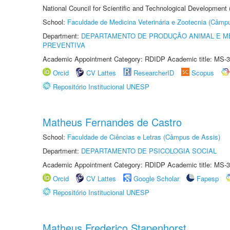
National Council for Scientific and Technological Development
School:
Faculdade de Medicina Veterinária e Zootecnia (Câmp
Department:
DEPARTAMENTO DE PRODUÇÃO ANIMAL E ME
PREVENTIVA
Academic Appointment Category: RDIDP Academic title: MS-3
Orcid
CV Lattes
ResearcherID
Scopus
Repositório Institucional UNESP
Matheus Fernandes de Castro
School:
Faculdade de Ciências e Letras (Câmpus de Assis)
Department:
DEPARTAMENTO DE PSICOLOGIA SOCIAL
Academic Appointment Category: RDIDP Academic title: MS-3
Orcid
CV Lattes
Google Scholar
Fapesp
Repositório Institucional UNESP
Matheus Frederico Stapenhorst