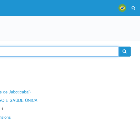
s de Jaboticabal)
O E SAÚDE ÚNICA
.1
nsions