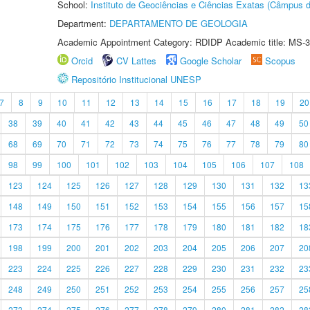
School:
Instituto de Geociências e Ciências Exatas (Câmpus d
Department:
DEPARTAMENTO DE GEOLOGIA
Academic Appointment Category: RDIDP Academic title: MS-3
Orcid
CV Lattes
Google Scholar
Scopus
Repositório Institucional UNESP
7
8
9
10
11
12
13
14
15
16
17
18
19
20
38
39
40
41
42
43
44
45
46
47
48
49
50
68
69
70
71
72
73
74
75
76
77
78
79
80
98
99
100
101
102
103
104
105
106
107
108
123
124
125
126
127
128
129
130
131
132
13
148
149
150
151
152
153
154
155
156
157
15
173
174
175
176
177
178
179
180
181
182
18
198
199
200
201
202
203
204
205
206
207
20
223
224
225
226
227
228
229
230
231
232
23
248
249
250
251
252
253
254
255
256
257
25
273
274
275
276
277
278
279
280
281
282
28