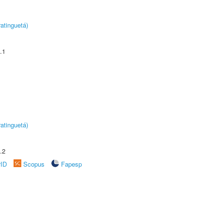
atinguetá)
.1
atinguetá)
.2
rID
Scopus
Fapesp