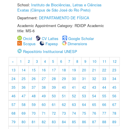
School:
Instituto de Biociências, Letras e Ciências
Exatas (Câmpus de São José do Rio Preto)
Department:
DEPARTAMENTO DE FÍSICA
Academic Appointment Category: RDIDP Academic
title: MS-6
Orcid
CV Lattes
Google Scholar
Scopus
Fapesp
Dimensions
Repositório Institucional UNESP
«
1
2
3
4
5
6
7
8
9
10
11
12
13
14
15
16
17
18
19
20
21
22
23
24
25
26
27
28
29
30
31
32
33
34
35
36
37
38
39
40
41
42
43
44
45
46
47
48
49
50
51
52
53
54
55
56
57
58
59
60
61
62
63
64
65
66
67
68
69
70
71
72
73
74
75
76
77
78
79
80
81
82
83
84
85
86
87
88
89