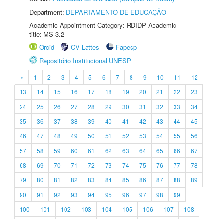
Department:
DEPARTAMENTO DE EDUCAÇÃO
Academic Appointment Category: RDIDP Academic
title: MS-3.2
Orcid
CV Lattes
Fapesp
Repositório Institucional UNESP
«
1
2
3
4
5
6
7
8
9
10
11
12
13
14
15
16
17
18
19
20
21
22
23
24
25
26
27
28
29
30
31
32
33
34
35
36
37
38
39
40
41
42
43
44
45
46
47
48
49
50
51
52
53
54
55
56
57
58
59
60
61
62
63
64
65
66
67
68
69
70
71
72
73
74
75
76
77
78
79
80
81
82
83
84
85
86
87
88
89
90
91
92
93
94
95
96
97
98
99
100
101
102
103
104
105
106
107
108