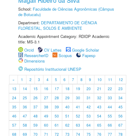
Magali Ribeiro da Silva
School:
Faculdade de Ciências Agronômicas (Câmpus
de Botucatu)
Department:
DEPARTAMENTO DE CIÊNCIA
FLORESTAL, SOLOS E AMBIENTE
Academic Appointment Category: RDIDP Academic
title: MS-3.1
Orcid
CV Lattes
Google Scholar
ResearcherID
Scopus
Fapesp
Dimensions
Repositório Institucional UNESP
«
1
2
3
4
5
6
7
8
9
10
11
12
13
14
15
16
17
18
19
20
21
22
23
24
25
26
27
28
29
30
31
32
33
34
35
36
37
38
39
40
41
42
43
44
45
46
47
48
49
50
51
52
53
54
55
56
57
58
59
60
61
62
63
64
65
66
67
68
69
70
71
72
73
74
75
76
77
78