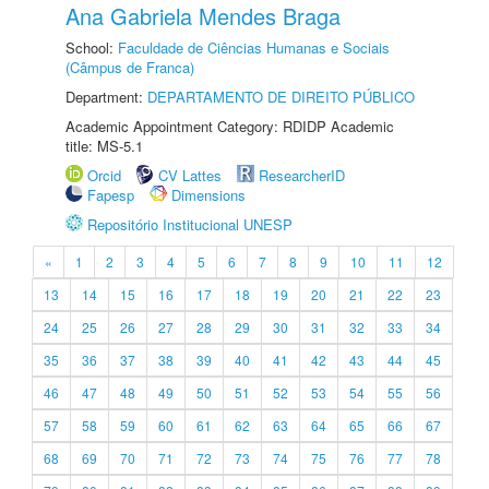
Ana Gabriela Mendes Braga
School:
Faculdade de Ciências Humanas e Sociais
(Câmpus de Franca)
Department:
DEPARTAMENTO DE DIREITO PÚBLICO
Academic Appointment Category: RDIDP Academic
title: MS-5.1
Orcid
CV Lattes
ResearcherID
Fapesp
Dimensions
Repositório Institucional UNESP
«
1
2
3
4
5
6
7
8
9
10
11
12
13
14
15
16
17
18
19
20
21
22
23
24
25
26
27
28
29
30
31
32
33
34
35
36
37
38
39
40
41
42
43
44
45
46
47
48
49
50
51
52
53
54
55
56
57
58
59
60
61
62
63
64
65
66
67
68
69
70
71
72
73
74
75
76
77
78