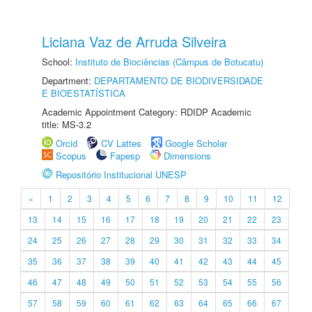
Liciana Vaz de Arruda Silveira
School:
Instituto de Biociências (Câmpus de Botucatu)
Department:
DEPARTAMENTO DE BIODIVERSIDADE
E BIOESTATÍSTICA
Academic Appointment Category: RDIDP Academic
title: MS-3.2
Orcid
CV Lattes
Google Scholar
Scopus
Fapesp
Dimensions
Repositório Institucional UNESP
«
1
2
3
4
5
6
7
8
9
10
11
12
13
14
15
16
17
18
19
20
21
22
23
24
25
26
27
28
29
30
31
32
33
34
35
36
37
38
39
40
41
42
43
44
45
46
47
48
49
50
51
52
53
54
55
56
57
58
59
60
61
62
63
64
65
66
67