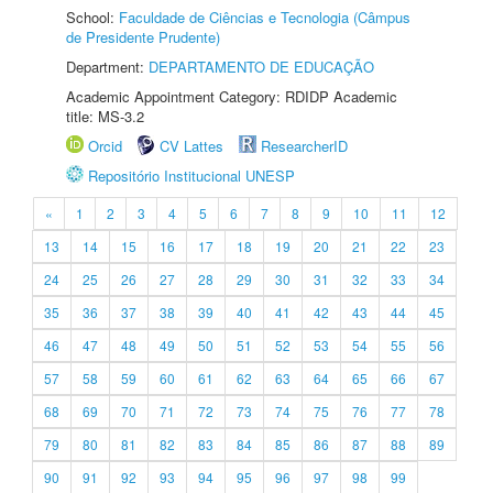
School:
Faculdade de Ciências e Tecnologia (Câmpus
de Presidente Prudente)
Department:
DEPARTAMENTO DE EDUCAÇÃO
Academic Appointment Category: RDIDP Academic
title: MS-3.2
Orcid
CV Lattes
ResearcherID
Repositório Institucional UNESP
«
1
2
3
4
5
6
7
8
9
10
11
12
13
14
15
16
17
18
19
20
21
22
23
24
25
26
27
28
29
30
31
32
33
34
35
36
37
38
39
40
41
42
43
44
45
46
47
48
49
50
51
52
53
54
55
56
57
58
59
60
61
62
63
64
65
66
67
68
69
70
71
72
73
74
75
76
77
78
79
80
81
82
83
84
85
86
87
88
89
90
91
92
93
94
95
96
97
98
99