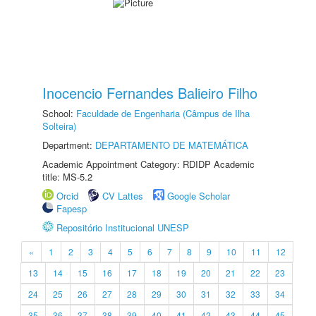
Inocencio Fernandes Balieiro Filho
School:
Faculdade de Engenharia (Câmpus de Ilha
Solteira)
Department:
DEPARTAMENTO DE MATEMÁTICA
Academic Appointment Category: RDIDP Academic
title: MS-5.2
Orcid
CV Lattes
Google Scholar
Fapesp
Repositório Institucional UNESP
«
1
2
3
4
5
6
7
8
9
10
11
12
13
14
15
16
17
18
19
20
21
22
23
24
25
26
27
28
29
30
31
32
33
34
35
36
37
38
39
40
41
42
43
44
45