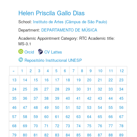
Helen Priscila Gallo Dias
School:
Instituto de Artes (Câmpus de São Paulo)
Department:
DEPARTAMENTO DE MÚSICA
Academic Appointment Category: RTC Academic title:
MS-3.1
Orcid
CV Lattes
Repositório Institucional UNESP
«
1
2
3
4
5
6
7
8
9
10
11
12
13
14
15
16
17
18
19
20
21
22
23
24
25
26
27
28
29
30
31
32
33
34
35
36
37
38
39
40
41
42
43
44
45
46
47
48
49
50
51
52
53
54
55
56
57
58
59
60
61
62
63
64
65
66
67
68
69
70
71
72
73
74
75
76
77
78
79
80
81
82
83
84
85
86
87
88
89